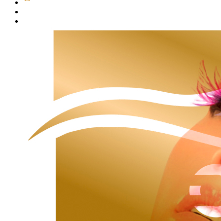
Представители школы
Представители продукции
Стать представителем продукции