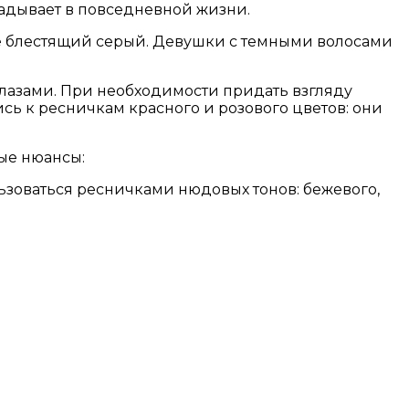
ладывает в повседневной жизни.
же блестящий серый. Девушки с темными волосами
лазами. При необходимости придать взгляду
сь к ресничкам красного и розового цветов: они
ые нюансы:
ьзоваться ресничками нюдовых тонов: бежевого,