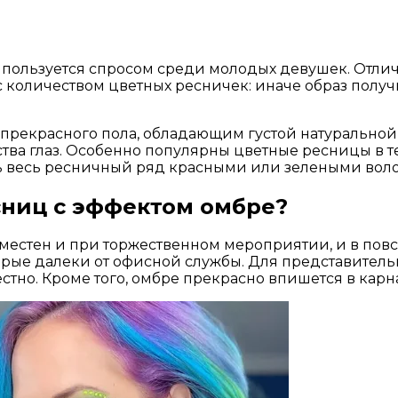
е пользуется спросом среди молодых девушек. Отли
 количеством цветных ресничек: иначе образ получ
рекрасного пола, обладающим густой натуральной 
тва глаз. Особенно популярны цветные ресницы в т
ть весь ресничный ряд красными или зелеными вол
сниц с эффектом омбре?
уместен и при торжественном мероприятии, и в пов
рые далеки от офисной службы. Для представительн
стно. Кроме того, омбре прекрасно впишется в кар