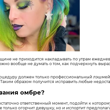
щине не приходится накладывать по утрам ежедневн
жно вообще не думать о том, как подчеркнуть выра
роцедуру должен только профессиональный лэшмейке
 Таким образом получится исправить любые недостат
вания омбре?
таточно ответственный момент, подойти к которому 
е только огорчит девушку, но и испортит предпола