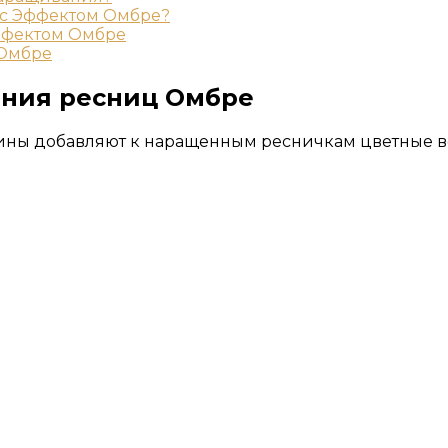
 с Эффектом Омбре?
ффектом Омбре
 Омбре
ания ресниц Омбре
ны добавляют к наращенным ресничкам цветные вол