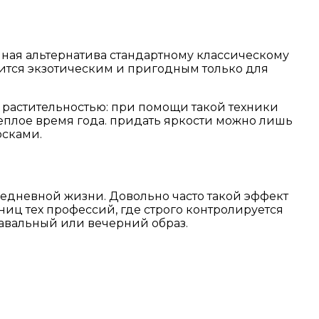
чная альтернатива стандартному классическому
ится экзотическим и пригодным только для
растительностью: при помощи такой техники
еплое время года. придать яркости можно лишь
осками.
седневной жизни. Довольно часто такой эффект
иц тех профессий, где строго контролируется
навальный или вечерний образ.