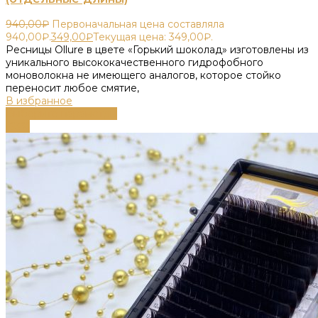
940,00
₽
Первоначальная цена составляла
940,00₽.
349,00
₽
Текущая цена: 349,00₽.
Ресницы Ollure в цвете «Горький шоколад» изготовлены из
уникального высококачественного гидрофобного
моноволокна не имеющего аналогов, которое стойко
переносит любое смятие,
В избранное
Выберите параметры
-63%