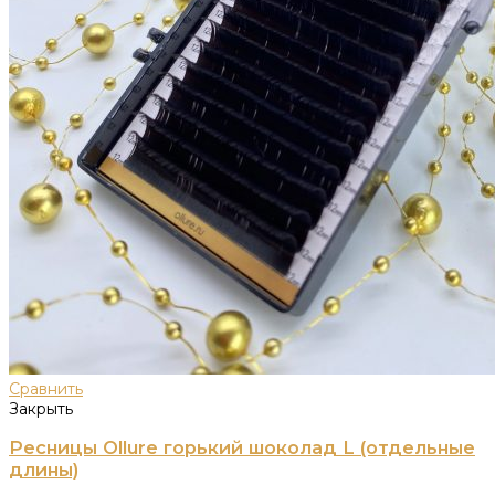
Сравнить
Закрыть
Ресницы Ollure горький шоколад L (отдельные
длины)