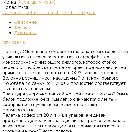
Метка:
Ресницы M изгиб
Поделиться
Facebook
Twitter
Pinterest
linkedin
Telegram
Описание
Детали
Доставка
Описание
Ресницы Ollure в цвете «Горький шоколад» изготовлены из
уникального высококачественного гидрофобного
моноволокна не имеющего аналогов, которое стойко
переносит любое смятие, не выгорает под воздействием
прямого солнечного света и на 100% гипоаллергенно.
Волокно ресниц имеет насыщенный оттенок горького
шоколада до самых кончиков и полностью соответствует
заявленным толщинам.
Благодаря умеренно-липкой желтой ленте шириной 2мм и
белой подложке, ресницы легко снимаются с ленты и
собираются в пучок, независимо от техники
формирования.
Палетка содержит 20 линий, а упаковка и дизайн
продуманы до мелочей, каждая линия промаркирована с
двух сторон, а вся необходимая информация нанесена на
верхней и нижней части палетки.