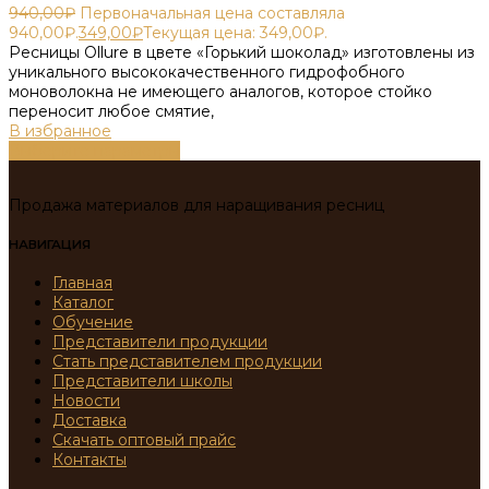
940,00
₽
Первоначальная цена составляла
940,00₽.
349,00
₽
Текущая цена: 349,00₽.
Ресницы Ollure в цвете «Горький шоколад» изготовлены из
уникального высококачественного гидрофобного
моноволокна не имеющего аналогов, которое стойко
переносит любое смятие,
В избранное
Выберите параметры
Продажа материалов для наращивания ресниц
НАВИГАЦИЯ
Главная
Каталог
Обучение
Представители продукции
Стать представителем продукции
Представители школы
Новости
Доставка
Скачать оптовый прайс
Контакты