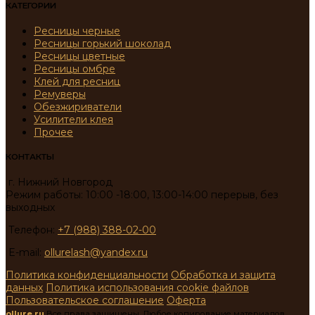
КАТЕГОРИИ
Ресницы черные
Ресницы горький шоколад
Ресницы цветные
Ресницы омбре
Клей для ресниц
Ремуверы
Обезжириватели
Усилители клея
Прочее
КОНТАКТЫ
г. Нижний Новгород
Режим работы: 10:00 -18:00, 13:00-14:00 перерыв, без
выходных
Телефон:
+7 (988) 388-02-00
E-mail:
ollurelash@yandex.ru
Политика конфиденциальности
Обработка и защита
данных
Политика использования cookie файлов
Пользовательское соглашение
Оферта
ollure.ru
Все права защищены. Любое копирование материалов