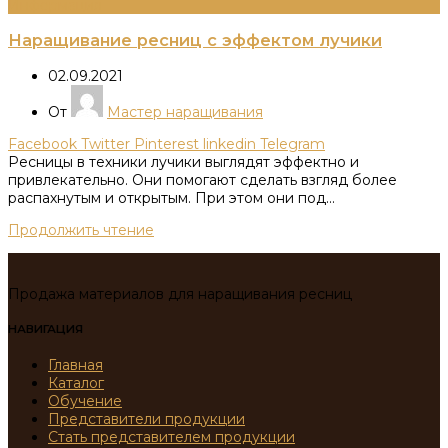
Информация
Наращивание ресниц с эффектом лучики
02.09.2021
От
Мастер наращивания
Facebook
Twitter
Pinterest
linkedin
Telegram
Ресницы в техники лучики выглядят эффектно и
привлекательно. Они помогают сделать взгляд более
распахнутым и открытым. При этом они под...
Продолжить чтение
Продажа материалов для наращивания ресниц
НАВИГАЦИЯ
Главная
Каталог
Обучение
Представители продукции
Стать представителем продукции