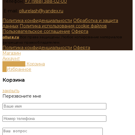
Телефон:
+7 (988) 388-02-00
E-mail:
ollurelash@yandex.ru
Политика конфиденциальности
Обработка и защита
данных
Политика использования cookie файлов
Пользовательское соглашение
Оферта
ollure.ru
Все права защищены. Любое копирование материалов
запрещено правообладателем.
Политика конфиденциальности
Оферта
Магазин
Аккаунт
0
пунктов
Корзина
0
Избранное
Корзина
закрыть
Перезвоните мне