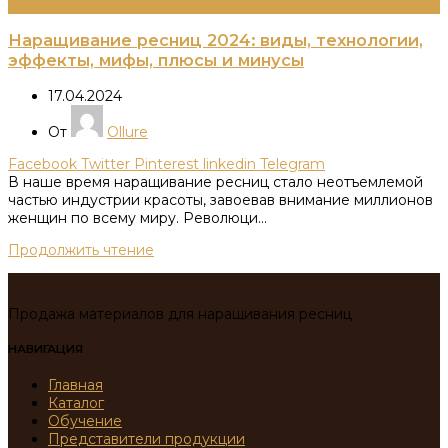
Информация
Наращивание ресниц 2024: виды, технологии,
эффекты, мифы, плюсы и минусы
17.04.2024
От
Ollure
Facebook
Twitter
Pinterest
linkedin
Telegram
В наше время наращивание ресниц стало неотъемлемой
частью индустрии красоты, завоевав внимание миллионов
женщин по всему миру. Революци...
Продолжить чтение
Продажа материалов для наращивания ресниц
НАВИГАЦИЯ
Главная
Каталог
Обучение
Представители продукции