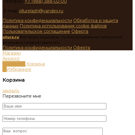
Телефон:
+7 (988) 388-02-00
E-mail:
ollurelash@yandex.ru
Политика конфиденциальности
Обработка и защита
данных
Политика использования cookie файлов
Пользовательское соглашение
Оферта
ollure.ru
Все права защищены. Любое копирование материалов
запрещено правообладателем.
Политика конфиденциальности
Оферта
Магазин
Аккаунт
0
пунктов
Корзина
0
Избранное
Корзина
закрыть
Перезвоните мне