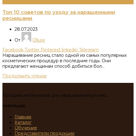
Информация
Топ 10 советов по уходу за наращенными
ресницами
28.07.2023
От
Ollure
Facebook
Twitter
Pinterest
linkedin
Telegram
Наращивание ресниц стало одной из самых популярных
косметических процедур в последние годы. Они
предлагают женщинам способ добиться бол...
Продолжить чтение
Продажа материалов для наращивания ресниц
НАВИГАЦИЯ
Главная
Каталог
Обучение
Представители продукции