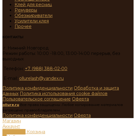
Клей для ресниц
Ремуверы
Обезжириватели
Усилители клея
Прочее
КОНТАКТЫ
г. Нижний Новгород
Режим работы: 10:00 -18:00, 13:00-14:00 перерыв, без
выходных
Телефон:
+7 (988) 388-02-00
E-mail:
ollurelash@yandex.ru
Политика конфиденциальности
Обработка и защита
данных
Политика использования cookie файлов
Пользовательское соглашение
Оферта
ollure.ru
Все права защищены. Любое копирование материалов
запрещено правообладателем.
Политика конфиденциальности
Оферта
Магазин
Аккаунт
0
пунктов
Корзина