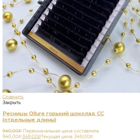
Сравнить
Закрыть
Ресницы Ollure горький шоколад CC
(отдельные длины)
940,00
₽
Первоначальная цена составляла
940,00₽.
349,00
₽
Текущая цена: 349,00₽.