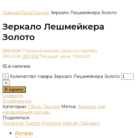
Главная
Ollure
Прочее
Зеркало Лешмейкера Золото
Зеркало Лешмейкера
Золото
390,00
₽
Первоначальная цена составляла
390,00₽.
199,00
₽
Текущая цена: 199,00₽.
65 в наличии
Количество товара Зеркало Лешмейкера Золото
В корзину
Сравнить
В избранное
Категории:
Ollure
,
Прочее
Метка:
Зеркало для
наращивания ресниц
Поделиться
Facebook
Twitter
Pinterest
linkedin
Telegram
Детали