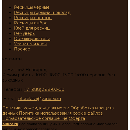
Ресницы черные
Ресницы горький шоколад
Ресницы цветные
Ресницы омбре
Клей для ресниц
Ремуверы
Обезжириватели
Усилители клея
Прочее
КОНТАКТЫ
г. Нижний Новгород
Режим работы: 10:00 -18:00, 13:00-14:00 перерыв, без
выходных
Телефон:
+7 (988) 388-02-00
E-mail:
ollurelash@yandex.ru
Политика конфиденциальности
Обработка и защита
данных
Политика использования cookie файлов
Пользовательское соглашение
Оферта
ollure.ru
Все права защищены. Любое копирование материалов
запрещено правообладателем.