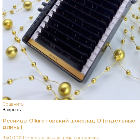
Сравнить
Закрыть
Ресницы Ollure горький шоколад D (отдельные
длины)
940,00
₽
Первоначальная цена составляла