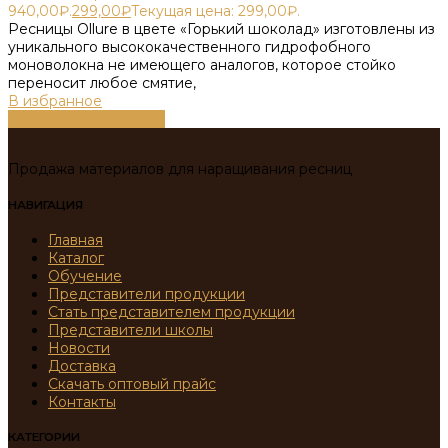
940,00₽.
299,00
₽
Текущая цена: 299,00₽.
Ресницы Ollure в цвете «Горький шоколад» изготовлены из
уникального высококачественного гидрофобного
моноволокна не имеющего аналогов, которое стойко
переносит любое смятие,
В избранное
Выберите параметры
Продажа материалов для наращивания ресниц
НАВИГАЦИЯ
Главная
Каталог
Обучение
Представители продукции
Стать представителем продукции
Представители школы
Новости
Доставка
Скачать оптовый прайс
Контакты
КАТЕГОРИИ