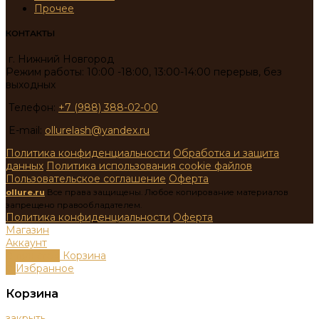
Прочее
КОНТАКТЫ
г. Нижний Новгород
Режим работы: 10:00 -18:00, 13:00-14:00 перерыв, без
выходных
Телефон:
+7 (988) 388-02-00
E-mail:
ollurelash@yandex.ru
Политика конфиденциальности
Обработка и защита
данных
Политика использования cookie файлов
Пользовательское соглашение
Оферта
ollure.ru
Все права защищены. Любое копирование материалов
запрещено правообладателем.
Политика конфиденциальности
Оферта
Магазин
Аккаунт
0
пунктов
Корзина
0
Избранное
Корзина
закрыть