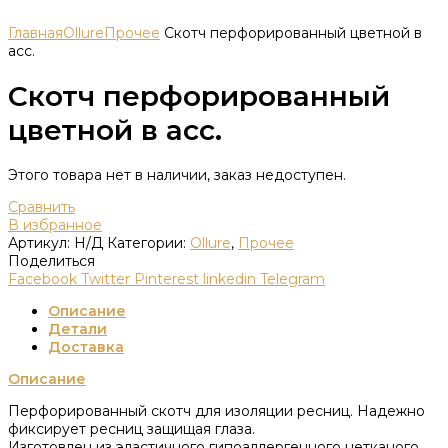
Главная
Ollure
Прочее
Скотч перфорированный цветной в
асс.
Скотч перфорированный
цветной в асс.
Этого товара нет в наличии, заказ недоступен.
Сравнить
В избранное
Артикул:
Н/Д
Категории:
Ollure
,
Прочее
Поделиться
Facebook
Twitter
Pinterest
linkedin
Telegram
Описание
Детали
Доставка
Описание
Перфорированный скотч для изоляции ресниц. Надежно
фиксирует ресниц защищая глаза.
Изготовлен из эластичного гипоаллергенного нетканого