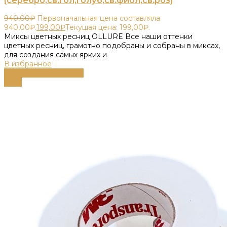
(серебро,св.гол,голуб,св.фиол,св.роз)
940,00
₽
Первоначальная цена составляла
940,00₽.
199,00
₽
Текущая цена: 199,00₽.
Миксы цветных ресниц OLLURE Все наши оттенки
цветных ресниц, грамотно подобраны и собраны в миксах,
для создания самых ярких и
В избранное
Выберите параметры
-43%