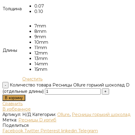
0.07
Толщина
0.10
7mm
8mm
9mm
10mm
11mm
Длины
12mm
13mm
14mm
15mm
Очистить
Количество товара Ресницы Ollure горький шоколад D
(отдельные длины)
В корзину
Сравнить
В избранное
Артикул:
Н/Д
Категории:
Ollure
,
Ресницы горький шоколад
Метка:
Ресницы D изгиб
Поделиться
Facebook
Twitter
Pinterest
linkedin
Telegram