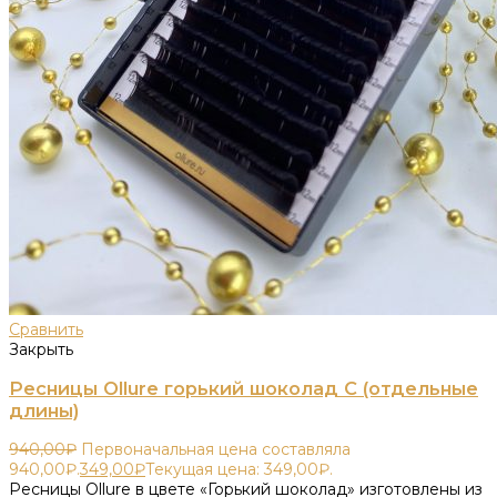
Сравнить
Закрыть
Ресницы Ollure горький шоколад C (отдельные
длины)
940,00
₽
Первоначальная цена составляла
940,00₽.
349,00
₽
Текущая цена: 349,00₽.
Ресницы Ollure в цвете «Горький шоколад» изготовлены из