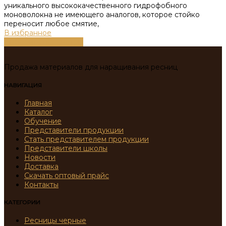
уникального высококачественного гидрофобного
моноволокна не имеющего аналогов, которое стойко
переносит любое смятие,
В избранное
Выберите параметры
Продажа материалов для наращивания ресниц
НАВИГАЦИЯ
Главная
Каталог
Обучение
Представители продукции
Стать представителем продукции
Представители школы
Новости
Доставка
Скачать оптовый прайс
Контакты
КАТЕГОРИИ
Ресницы черные