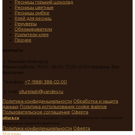
Ресницы горький шоколад
Ресницы цветные
Ресницы омбре
Клей для ресниц
Ремуверы
Обезжириватели
Усилители клея
Прочее
КОНТАКТЫ
г. Нижний Новгород
Режим работы: 10:00 -18:00, 13:00-14:00 перерыв, без
выходных
Телефон:
+7 (988) 388-02-00
E-mail:
ollurelash@yandex.ru
Политика конфиденциальности
Обработка и защита
данных
Политика использования cookie файлов
Пользовательское соглашение
Оферта
ollure.ru
Все права защищены. Любое копирование материалов
запрещено правообладателем.
Политика конфиденциальности
Оферта
Магазин