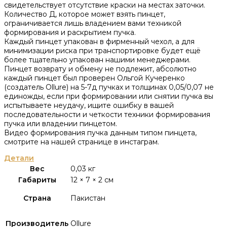
свидетельствует отсутствие краски на местах заточки.
Количество Д, которое может взять пинцет,
ограничивается лишь владением вами техникой
формирования и раскрытием пучка.
Каждый пинцет упакован в фирменный чехол, а для
минимизации риска при транспортировке будет ещё
более тщательно упакован нашими менеджерами.
Пинцет возврату и обмену не подлежит, абсолютно
каждый пинцет был проверен Ольгой Кучеренко
(создатель Ollure) на 5-7д пучках и толщинах 0,05/0,07 не
единожды, если при формировании или снятии пучка вы
испытываете неудачу, ищите ошибку в вашей
последовательности и четкости техники формирования
пучка или владении пинцетом.
Видео формирования пучка данным типом пинцета,
смотрите на нашей странице в инстаграм.
Детали
Вес
0,03 кг
Габариты
12 × 7 × 2 см
Страна
Пакистан
Производитель
Ollure