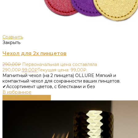
Сравнить
Закрыть
Чехол для 2х пинцетов
290,00
₽
Первоначальная цена составляла
290,00₽.
99,00
₽
Текущая цена: 99,00₽.
Магнитный чехол (на 2 пинцета) OLLURE Мягкий и
компактный чехол для сохранности ваших пинцетов.
✔Ассортимент цветов, с блестками и без
В избранное
Выберите параметры