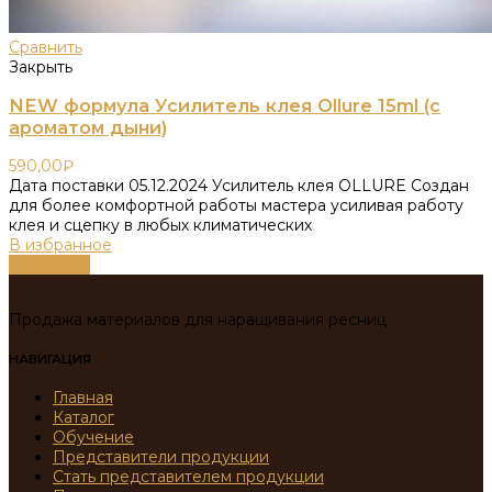
Сравнить
Закрыть
NEW формула Усилитель клея Ollure 15ml (с
ароматом дыни)
590,00
₽
Дата поставки 05.12.2024 Усилитель клея OLLURE Создан
для более комфортной работы мастера усиливая работу
клея и сцепку в любых климатических
В избранное
В корзину
Продажа материалов для наращивания ресниц
НАВИГАЦИЯ
Главная
Каталог
Обучение
Представители продукции
Стать представителем продукции