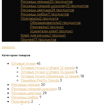
Ресницы черные
20
продуктов
Ресницы горький шоколад
13
продуктов
Ресницы цветные
29
продуктов
Ресницы омбре
7
продуктов
Препараты
2
продукта
Обезжириватели
0
продуктов
Ремуверы
1
продукт
Усилители клея
1
продукт
Клей для ресниц
1
продукт
Прочее
17
продуктов
закрыть
Категории товаров
Готовые пучки
45
Готовые пучки U shape 12 линий
4
Готовые пучки U shape 16 линий
5
Готовые пучки Объёмные 12 линий
18
Линейка Pretty Trends
3
Ресницы черные
20
Ресницы горький шоколад
13
Ресницы цветные
29
Ресницы омбре
7
Препараты
2