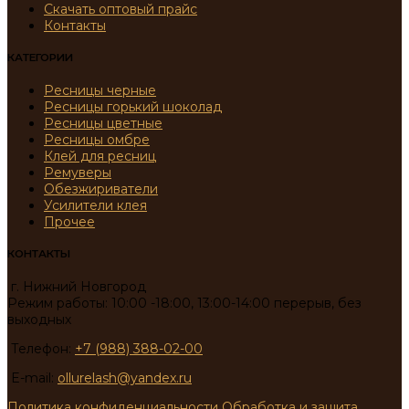
Скачать оптовый прайс
Контакты
КАТЕГОРИИ
Ресницы черные
Ресницы горький шоколад
Ресницы цветные
Ресницы омбре
Клей для ресниц
Ремуверы
Обезжириватели
Усилители клея
Прочее
КОНТАКТЫ
г. Нижний Новгород
Режим работы: 10:00 -18:00, 13:00-14:00 перерыв, без
выходных
Телефон:
+7 (988) 388-02-00
E-mail:
ollurelash@yandex.ru
Политика конфиденциальности
Обработка и защита