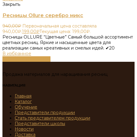
Закрыть
Ресницы Ollure серебро микс
940,00
₽
Первоначальная цена составляла
940,00₽.
199,00
₽
Текущая цена: 199,00₽.
Ресницы OLLURE “Цветные” Самый большой ассортимент
цветных ресниц. Яркие и насыщенные цвета для
реализации самых креативных и смелых идей. ✔20
В избранное
Выберите параметры
Продажа материалов для наращивания ресниц
НАВИГАЦИЯ
Главная
Каталог
Обучение
Представители продукции
Стать представителем продукции
Представители школы
Новости
Доставка