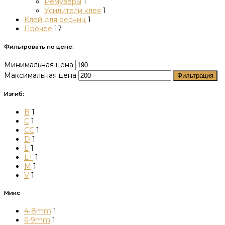
Ремуверы
1
Усилители клея
1
Клей для ресниц
1
Прочее
17
Фильтровать по цене:
Минимальная цена
Максимальная цена
Фильтрация
Изгиб:
B
1
C
1
CC
1
D
1
L
1
L+
1
M
1
V
1
Микс
4-8mm
1
6-9mm
1