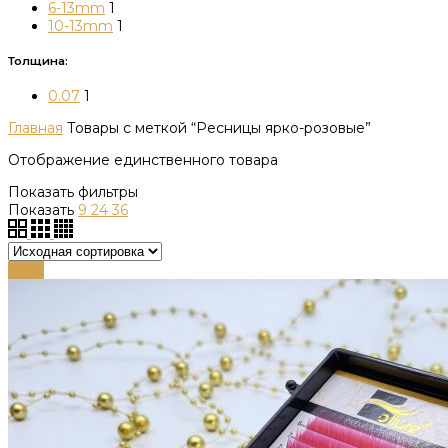
6-13mm
1
10-13mm
1
Толщина:
0.07
1
Главная
Товары с меткой “Ресницы ярко-розовые”
Отображение единственного товара
Показать фильтры
Показать
9
24
36
-79%