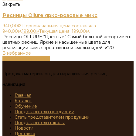
Закрыть
Ресницы Ollure ярко-розовые микс
940,00
₽
Первоначальная цена составляла
940,00₽.
199,00
₽
Текущая цена: 199,00₽.
Ресницы OLLURE “Цветные” Самый большой ассортимент
цветных ресниц. Яркие и насыщенные цвета для
реализации самых креативных и смелых идей. ✔20
В избранное
Выберите параметры
Продажа материалов для наращивания ресниц
НАВИГАЦИЯ
Главная
Каталог
Обучение
Представители продукции
Стать представителем продукции
Представители школы
Новости
Доставка