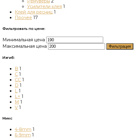
Ремуверы
2
Усилители клея
1
Клей для ресниц
1
Прочее
17
Фильтровать по цене:
Минимальная цена
Максимальная цена
Фильтрация
Изгиб:
B
1
C
1
CC
1
D
1
L
1
L+
1
M
1
V
1
Микс
4-8mm
1
6-9mm
1