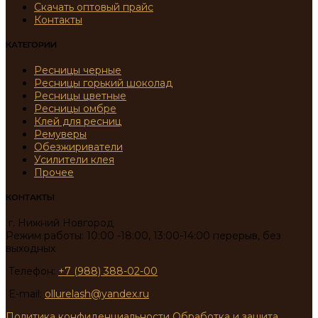
Скачать оптовый прайс
Контакты
КАТЕГОРИИ
Ресницы черные
Ресницы горький шоколад
Ресницы цветные
Ресницы омбре
Клей для ресниц
Ремуверы
Обезжириватели
Усилители клея
Прочее
КОНТАКТЫ
г. Нижний Новгород
Режим работы: 10:00 -18:00, 13:00-14:00 перерыв, без
выходных
Телефон:
+7 (988) 388-02-00
E-mail:
ollurelash@yandex.ru
Политика конфиденциальности
Обработка и защита