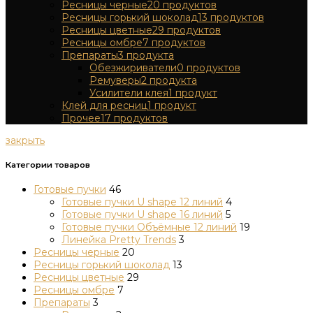
Ресницы черные
20
продуктов
Ресницы горький шоколад
13
продуктов
Ресницы цветные
29
продуктов
Ресницы омбре
7
продуктов
Препараты
3
продукта
Обезжириватели
0
продуктов
Ремуверы
2
продукта
Усилители клея
1
продукт
Клей для ресниц
1
продукт
Прочее
17
продуктов
закрыть
Категории товаров
Готовые пучки
46
Готовые пучки U shape 12 линий
4
Готовые пучки U shape 16 линий
5
Готовые пучки Объёмные 12 линий
19
Линейка Pretty Trends
3
Ресницы черные
20
Ресницы горький шоколад
13
Ресницы цветные
29
Ресницы омбре
7
Препараты
3