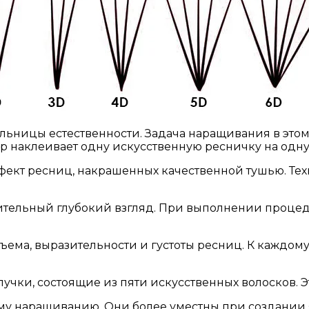
льницы естественности. Задача наращивания в этом с
р наклеивает одну искусственную ресничку на одну
эффект ресниц, накрашенных качественной тушью. Т
зительный глубокий взгляд. При выполнении проце
ма, выразительности и густоты ресниц. К каждому 
учки, состоящие из пяти искусственных волосков. Э
ому наращиванию. Они более уместны при создании 