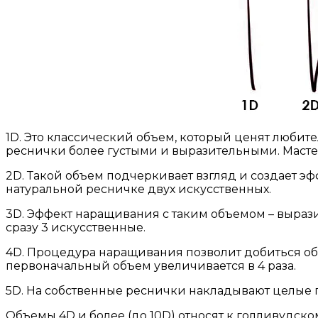
1D. Это классический объем, который ценят любите
реснички более густыми и выразительными. Масте
2D. Такой объем подчеркивает взгляд и создает 
натуральной ресничке двух искусственных.
3D. Эффект наращивания с таким объемом – выра
сразу 3 искусственные.
4D. Процедура наращивания позволит добиться объе
первоначальный объем увеличивается в 4 раза.
5D. На собственные реснички накладывают целые п
Объемы 4D и более (до 10D) относят к голливудск