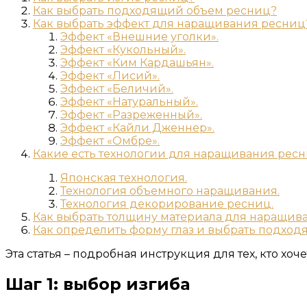
Как выбрать подходящий объем ресниц?
Как выбрать эффект для наращивания ресниц
Эффект «Внешние уголки».
Эффект «Кукольный».
Эффект «Ким Кардашьян».
Эффект «Лисий».
Эффект «Беличий».
Эффект «Натуральный».
Эффект «Разреженный».
Эффект «Кайли Дженнер».
Эффект «Омбре».
Какие есть технологии для наращивания рес
Японская технология.
Технология объемного наращивания.
Технология декорирование ресниц.
Как выбрать толщину материала для наращив
Как определить форму глаз и выбрать подхо
Эта статья – подробная инструкция для тех, кто хоч
Шаг 1: выбор изгиба