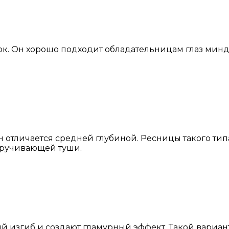
ток. Он хорошо подходит обладательницам глаз мин
Он отличается средней глубиной. Ресницы такого ти
кручивающей туши.
й изгиб и создают гламурный эффект. Такой вариа