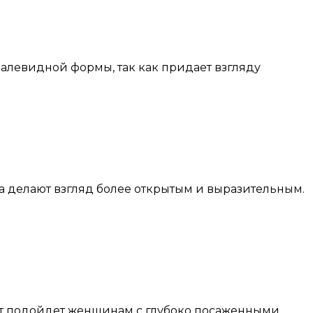
далевидной формы, так как придает взгляду
па делают взгляд более открытым и выразительным.
нт подойдет женщинам с глубоко посаженными